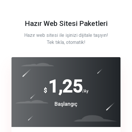
Hazır Web Sitesi Paketleri
Hazır web sitesi ile işinizi dijitale taşıyın!
Tek tıkla, otomatik!
Free
1,25
$
/Ay
Basic
Başlangıç