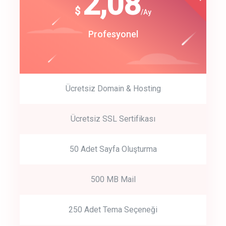
180
2,08
$
$
/year
/Ay
track energy costs
Start Up
Profesyonel
predictive dialing
Ücretsiz Domain & Hosting
Get Started
Ücretsiz SSL Sertifikası
Start by trying our service for 30 days free trial no credit card
required.
50 Adet Sayfa Oluşturma
500 MB Mail
250 Adet Tema Seçeneği