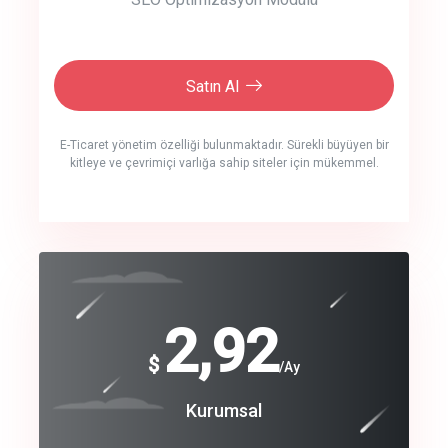
Satın Al
E-Ticaret yönetim özelliği bulunmaktadır. Sürekli büyüyen bir
kitleye ve çevrimiçi varlığa sahip siteler için mükemmel.
crm auto cync
click to call back
240
2,92
$
$
/year
/Ay
track energy costs
Coroprate
Kurumsal
predictive dialing