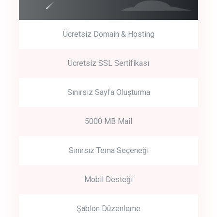
Ücretsiz Domain & Hosting
Get Started
Ücretsiz SSL Sertifikası
Start by trying our service for 30 days free trial no credit card
required.
Sınırsız Sayfa Oluşturma
5000 MB Mail
Sınırsız Tema Seçeneği
Mobil Desteği
Şablon Düzenleme