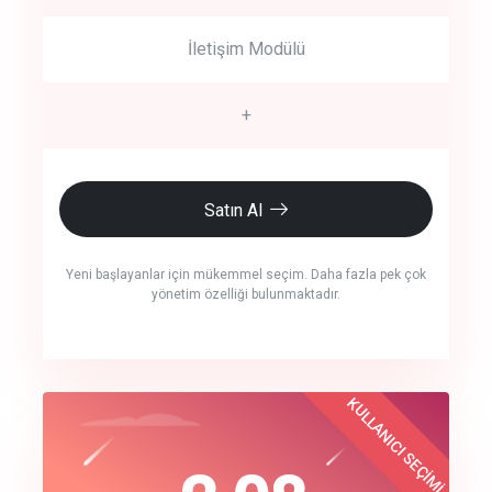
İletişim Modülü
+
Satın Al
Yeni başlayanlar için mükemmel seçim. Daha fazla pek çok
yönetim özelliği bulunmaktadır.
crm auto cync
KULLANICI SEÇİMİ
Best Choice
click to call back